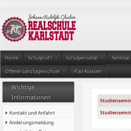
Home
Schulprofil
Schulpersonal
Seminar
Offene Ganztagesschule
iPad-Klassen
Wichtige
Informationen
Title
Studiensemin
Studiensemin
Kontakt und Anfahrt
Articles
Änderungsmeldung